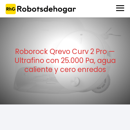
Roborock Qrevo Curv 2 Pro —
Ultrafino con 25.000 Pa, agua
caliente y cero enredos