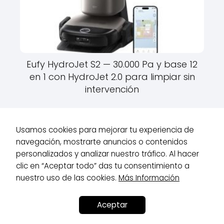
Eufy HydroJet S2 — 30.000 Pa y base 12
en 1 con HydroJet 2.0 para limpiar sin
intervención
Usamos cookies para mejorar tu experiencia de
navegación, mostrarte anuncios o contenidos
personalizados y analizar nuestro tráfico. Al hacer
Robots de Hogar
Robots Aspiradores
Roborock Qrevo Curv 2
clic en “Aceptar todo” das tu consentimiento a
Pro — Ultrafino con 25.000 Pa, agua caliente y cero enredos
nuestro uso de las cookies.
Más Información
Contacto
Aviso Legal
Aceptar