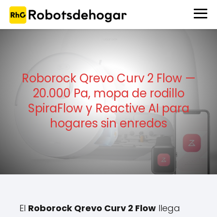
Roborock Qrevo Curv 2 Flow —
20.000 Pa, mopa de rodillo
SpiraFlow y Reactive AI para
hogares sin enredos
El
Roborock Qrevo Curv 2 Flow
llega