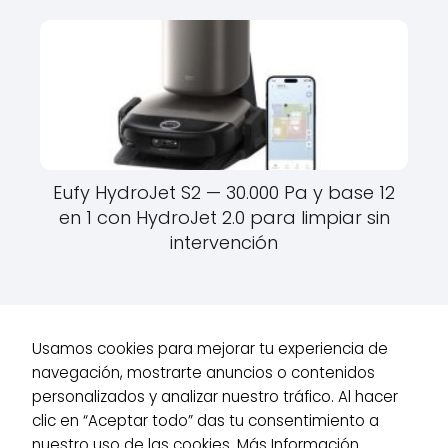
Eufy HydroJet S2 — 30.000 Pa y base 12
en 1 con HydroJet 2.0 para limpiar sin
intervención
Usamos cookies para mejorar tu experiencia de
navegación, mostrarte anuncios o contenidos
Robots de Hogar
Robots Aspiradores
Roborock Qrevo Curv 2
personalizados y analizar nuestro tráfico. Al hacer
Flow — 20.000 Pa, mopa de rodillo SpiraFlow y Reactive AI para
clic en “Aceptar todo” das tu consentimiento a
hogares sin enredos
nuestro uso de las cookies.
Más Información