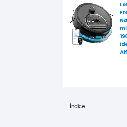
Le
Fr
Na
mi
19
Id
Al
Índice