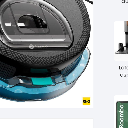
au
Lef
as