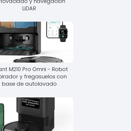
tovaciado y navegacion
LiDAR
ant M210 Pro Omni - Robot
pirador y fregasuelos con
base de autolavado