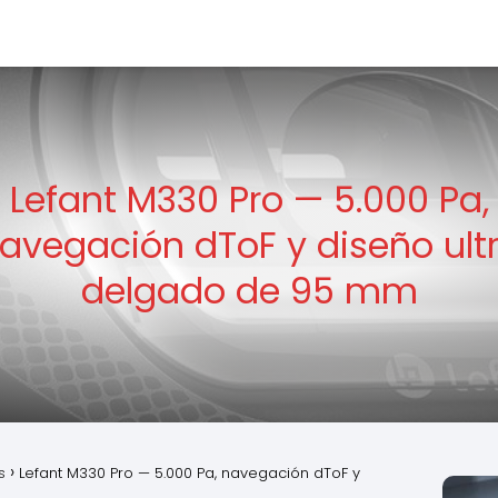
Lefant M330 Pro — 5.000 Pa,
avegación dToF y diseño ult
delgado de 95 mm
s
Lefant M330 Pro — 5.000 Pa, navegación dToF y