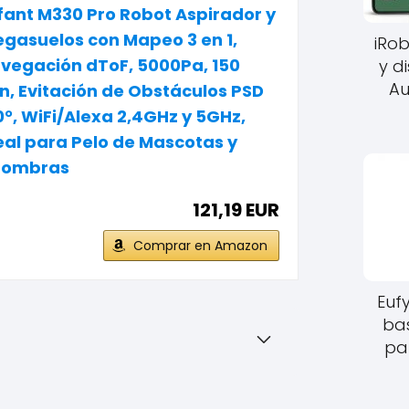
fant M330 Pro Robot Aspirador y
egasuelos con Mapeo 3 en 1,
iRo
vegación dToF, 5000Pa, 150
y d
Au
n, Evitación de Obstáculos PSD
0°, WiFi/Alexa 2,4GHz y 5GHz,
eal para Pelo de Mascotas y
fombras
121,19 EUR
Comprar en Amazon
Euf
bas
par