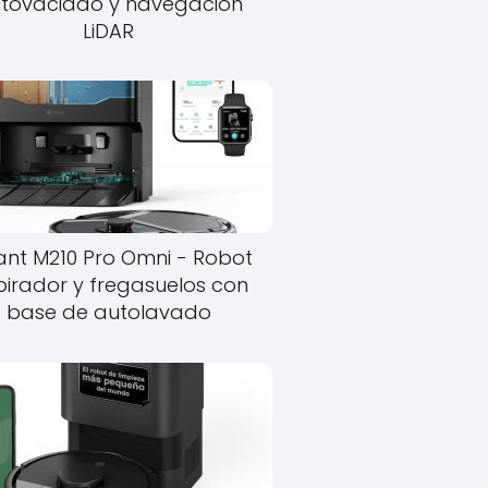
tovaciado y navegacion
LiDAR
ant M210 Pro Omni - Robot
pirador y fregasuelos con
base de autolavado