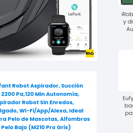
iRo
y d
Au
fant Robot Aspirador, Succión
 2200 Pa,120 Min Autonomía,
Euf
pirador Robot Sin Enredos,
bas
lgado, Wi-Fi/App/Alexa, Ideal
par
ra Pelo de Mascotas, Alfombras
 Pelo Bajo (M210 Pro Gris)