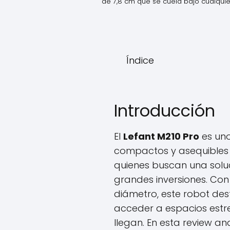
de 7,8 cm que se cuela bajo cualqui
Índice
Introducción
El
Lefant M210 Pro
es uno
compactos y asequibles
quienes buscan una solu
grandes inversiones. Con
diámetro, este robot de
acceder a espacios est
llegan. En esta review an