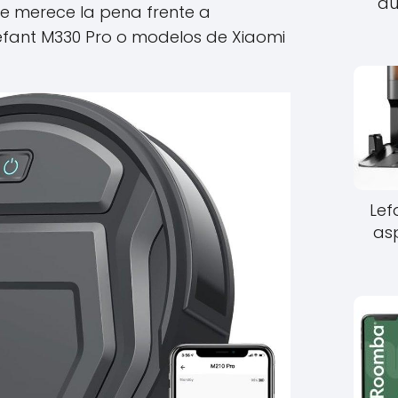
au
te merece la pena frente a
fant M330 Pro o modelos de Xiaomi
Lef
as