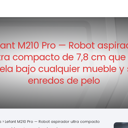
fant M210 Pro — Robot aspira
tra compacto de 7,8 cm que
ela bajo cualquier mueble y 
enredos de pelo
s
Lefant M210 Pro — Robot aspirador ultra compacto