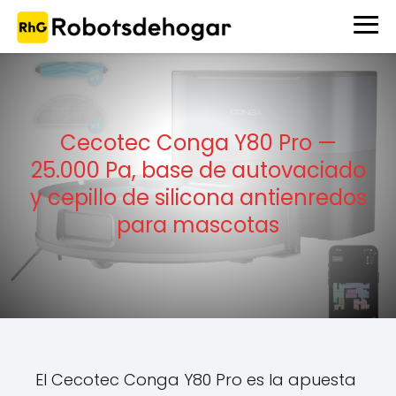
Cecotec Conga Y80 Pro —
25.000 Pa, base de autovaciado
y cepillo de silicona antienredos
para mascotas
El Cecotec Conga Y80 Pro es la apuesta