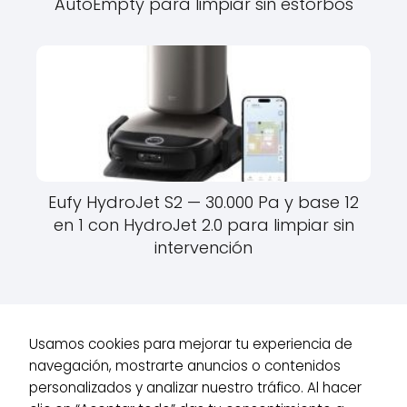
AutoEmpty para limpiar sin estorbos
Eufy HydroJet S2 — 30.000 Pa y base 12
en 1 con HydroJet 2.0 para limpiar sin
intervención
Usamos cookies para mejorar tu experiencia de
navegación, mostrarte anuncios o contenidos
Robots de Hogar
Robots Aspiradores
Cecotec Conga Y80 Pro
personalizados y analizar nuestro tráfico. Al hacer
— 25.000 Pa, base de autovaciado y cepillo de silicona