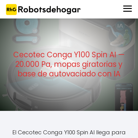
Cecotec Conga Y100 Spin AI —
20.000 Pa, mopas giratorias y
base de autovaciado con IA
El Cecotec Conga Y100 Spin AI llega para